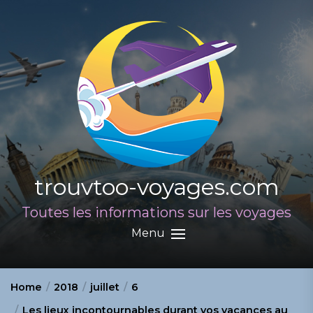
Skip
to
the
content
trouvtoo-voyages.com
Toutes les informations sur les voyages
Menu
Home
2018
juillet
6
Les lieux incontournables durant vos vacances au