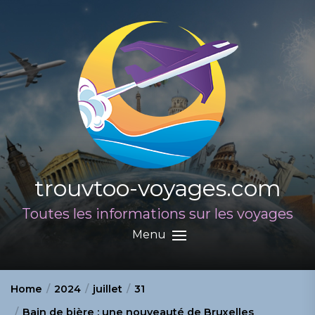
Skip
to
the
content
trouvtoo-voyages.com
Toutes les informations sur les voyages
Menu
Home
2024
juillet
31
Bain de bière : une nouveauté de Bruxelles