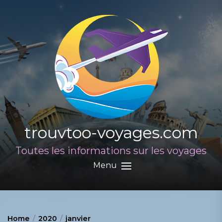
Skip
to
the
content
trouvtoo-voyages.com
Toutes les informations sur les voyages
Menu
Home
2020
janvier