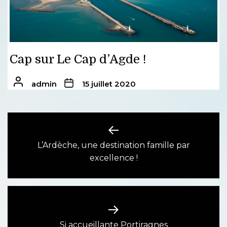
Cap sur Le Cap d’Agde !
admin
15 juillet 2020
Navigation
de
L’Ardèche, une destination famille par
Previous
excellence !
l’article
post:
Next
Si accueillante Portiragnes