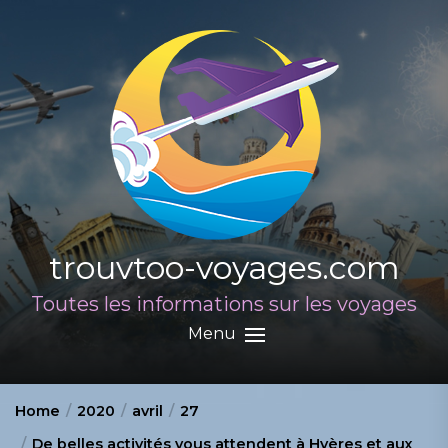
Skip
to
the
content
trouvtoo-voyages.com
Toutes les informations sur les voyages
Menu
Home
2020
avril
27
De belles activités vous attendent à Hyères et aux